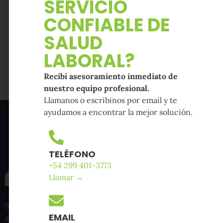
SERVICIO
CONFIABLE DE
ANTERIOR
SIGUIENTE
Resolución 905/15 Superintendencia de Riesgos del Trabajo
Resolución 81/2019 Superintendencia de Riesgos del Trabajo.
SALUD
LABORAL?
Recibí asesoramiento inmediato de
nuestro equipo profesional.
Llamanos o escribinos por email y te
ayudamos a encontrar la mejor solución.
TELÉFONO
+54 299 401-3773
Llamar →
Somos una empresa de Salud Laboral con procesos de
EMAIL
alta calidad que brinda el soporte integral a nuestros