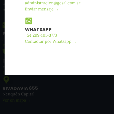
administracion@gesal.com.ar
clientes para el cuidado de sus trabajadores. Nos
Enviar mensaje →
encontramos ubicados en Neuquén, Pcia de Neuquén.
WHATSAPP
EMAIL
+54 299 401-3773
administracion@gesal.com.ar
Contactar por Whatsapp →
Enviar mensaje →
TELÉFONO
+54 299 401-3773
Llamar →
RIVADAVIA 655
Neuquén Capital
Ver en mapa →