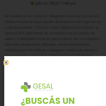
julio 12, 2023
7:49 pm
Se establece de carácter obligatorio sin excepción los
exámenes preocupacionales al momento de ingreso de
cada postulante. Tienen como objetivo determinar la
aptitud del solicitante de acuerdo con su estado de
salud y habilidades físicas para realizar las actividades
laborales requeridas. Además, estos exámenes se
utilizan para identificar cualquier condición médica
preexistente y evaluar la idoneidad del solicitante,
considerando sus características individuales, para
trabajar en ambientes donde puedan estar expuestos a
factores de riesgo establecidos por el Decreto N.º
658/96. De ser así se deberá efectuar estudios
específicos.
Fuente:
¿BUSCÁS UN
res37 (infoleg.gob.ar)