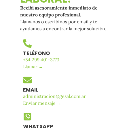
Recibí asesoramiento inmediato de
nuestro equipo profesional.
Llamanos o escribinos por email y te
ayudamos a encontrar la mejor solución.
TELÉFONO
+54 299 401-3773
Llamar →
EMAIL
Somos una empresa de Salud Laboral con procesos de
administracion@gesal.com.ar
alta calidad que brinda el soporte integral a nuestros
Enviar mensaje →
clientes para el cuidado de sus trabajadores. Nos
encontramos ubicados en Neuquén, Pcia de Neuquén.
WHATSAPP