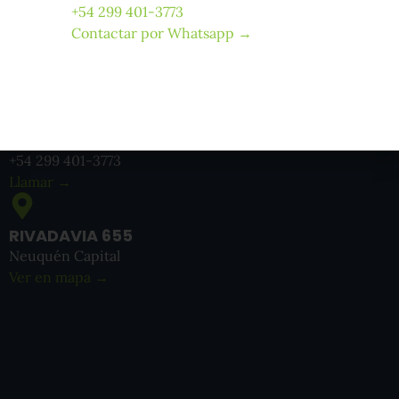
+54 299 401-3773
Contactar por Whatsapp →
EMAIL
administracion@gesal.com.ar
Enviar mensaje →
TELÉFONO
+54 299 401-3773
Llamar →
RIVADAVIA 655
Neuquén Capital
Ver en mapa →