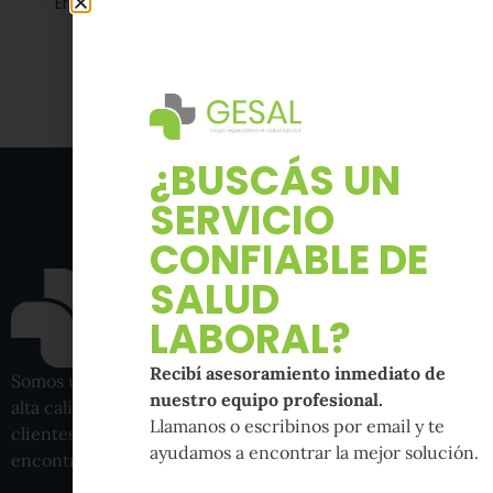
Ergonomía y embarazo
Acciones preventivas primarias para trabajo en altura, igual o mayor a 2mtrs
¿BUSCÁS UN
SERVICIO
CONFIABLE DE
SALUD
LABORAL?
Recibí asesoramiento inmediato de
Somos una empresa de Salud Laboral con procesos de
nuestro equipo profesional.
alta calidad que brinda el soporte integral a nuestros
Llamanos o escribinos por email y te
clientes para el cuidado de sus trabajadores. Nos
ayudamos a encontrar la mejor solución.
encontramos ubicados en Neuquén, Pcia de Neuquén.