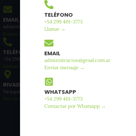
TELÉFONO
EMAIL
+54 299 401-3773
administracion@gesal.com.ar
Llamar →
Enviar mensaje →
TELÉFONO
EMAIL
+54 299 401-3773
administracion@gesal.com.ar
Llamar →
Enviar mensaje →
RIVADAVIA 655
WHATSAPP
Neuquén Capital
+54 299 401-3773
Ver en mapa →
Contactar por Whatsapp →