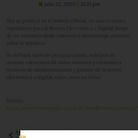
julio 22, 2025
12:21 pm
Hoy se publicó en el Boletín Oficial, un nuevo marco
regulatorio para la Receta Electrónica y Digital, luego
de un intenso trabajo colectivo y aprendizaje personal
sobre la temática.
Se definen tipos de prescripciones, subtipos de
recetas, estructura de datos mínimos y estándares
técnicos de implementación y gestión de la receta
electrónica o digital, entre otras medidas.
Fuente:
https://www.boletinoficial.gob.ar/detalleAviso/primer
ANTERIOR
SIGUIENTE