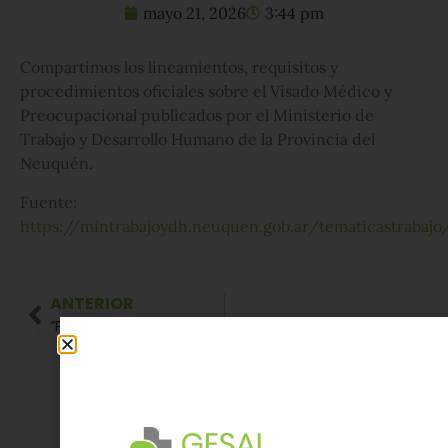
mayo 21, 2026
3:44 pm
Compartimos los lineamientos, requisitos y
procedimientos oficiales sobre el Visado Médico y
Preocupacional publicados por el Ministerio de
Trabajo y Desarrollo Humano de la Provincia del
Neuquén.
Fuente:
https://mintrabajoydh.neuquen.gob.ar/tematicastrabaj
ANTERIOR
“Protocolo de Prestaciones en Salud Mental” Resolución 8/26 SRT