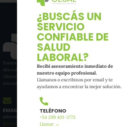
¿BUSCÁS UN
SERVICIO
CONFIABLE DE
SALUD
LABORAL?
Somos una empresa de Salud Laboral con procesos de
Recibí asesoramiento inmediato de
alta calidad que brinda el soporte integral a nuestros
nuestro equipo profesional.
clientes para el cuidado de sus trabajadores. Nos
Llamanos o escribinos por email y te
encontramos ubicados en Neuquén, Pcia de Neuquén.
ayudamos a encontrar la mejor solución.
EMAIL
TELÉFONO
administracion@gesal.com.ar
+54 299 401-3773
Enviar mensaje →
Llamar →