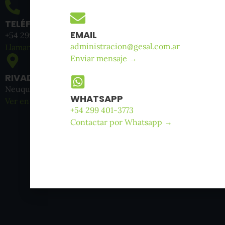
TELÉFONO
EMAIL
+54 299 401-3773
administracion@gesal.com.ar
Llamar →
Enviar mensaje →
RIVADAVIA 655
Neuquén Capital
WHATSAPP
Ver en mapa →
+54 299 401-3773
Contactar por Whatsapp →